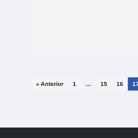
« Anterior
1
…
15
16
1