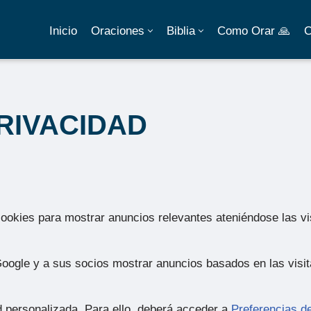
Inicio
Oraciones
Biblia
Como Orar 🙏
C
PRIVACIDAD
cookies para mostrar anuncios relevantes ateniéndose las vis
oogle y a sus socios mostrar anuncios basados en las visita
d personalizada. Para ello, deberá acceder a
Preferencias d