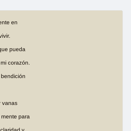
ente en
ivir.
que pueda
 mi corazón.
 bendición
y vanas
i mente para
claridad y