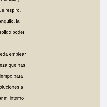
ue respiro.
nquilo, la
 sólido poder
ueda emplear
lleza que has
tiempo para
oluciones a
r mi interno