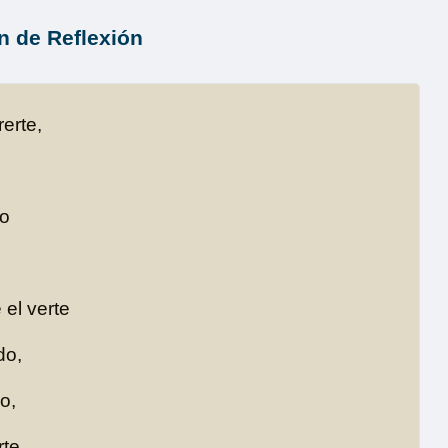
n de Reflexión
erte,
do
el verte
do,
o,
te.