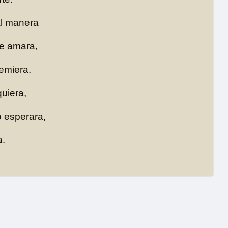
al manera
te amara,
temiera.
uiera,
 esperara,
a.