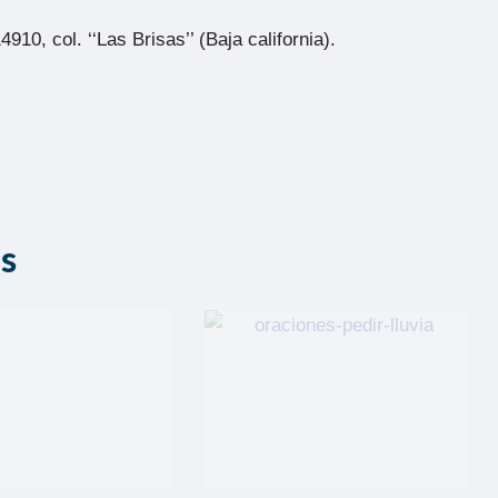
10, col. ‘‘Las Brisas’’ (Baja california).
as