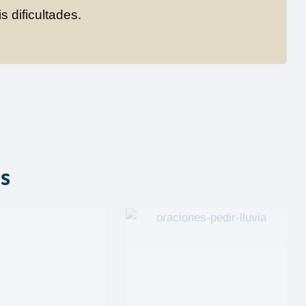
s dificultades.
as