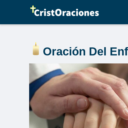
Saltar
al
contenido
Oración Del En