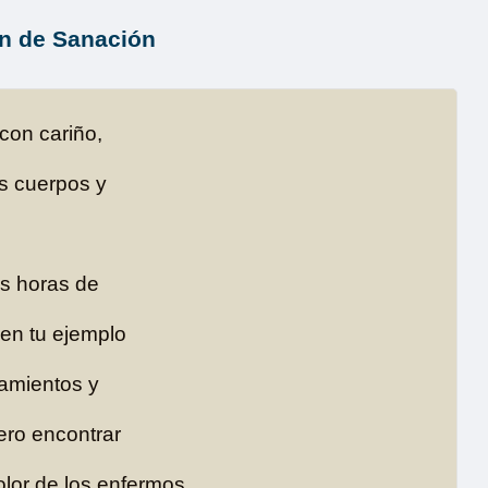
n de Sanación
 con cariño,
us cuerpos y
as horas de
 en tu ejemplo
samientos y
ero encontrar
lor de los enfermos.